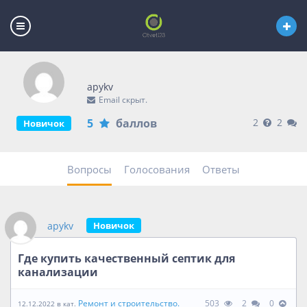
apykv
Email скрыт.
5
баллов
2
2
Новичок
Вопросы
Голосования
Ответы
apykv
Новичок
Где купить качественный септик для
канализации
Ремонт и строительство.
503
2
0
12.12.2022 в кат.