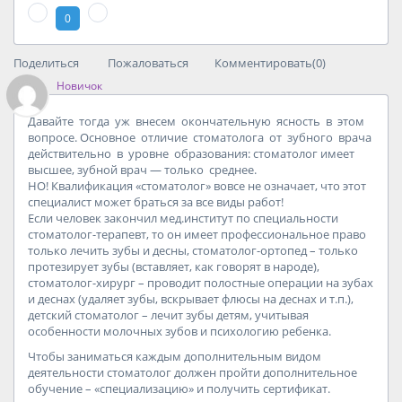
0
Поделиться
Пожаловаться
Комментировать(0)
Новичок
Давайте
тогда
уж
внесем
окончательную
ясность
в
этом
вопросе
.
Основное
отличие
стоматолога
от
зубного
врача
действительно
в
уровне
образования
:
стоматолог
имеет
высшее
,
зубной
врач
—
только
среднее
.
НО! Квалификация «стоматолог» вовсе не означает, что этот
специалист может браться за все виды работ!
Если человек закончил мед.институт по специальности
стоматолог-терапевт, то он имеет профессиональное право
только лечить зубы и десны, стоматолог-ортопед – только
протезирует зубы (вставляет, как говорят в народе),
стоматолог-хирург – проводит полостные операции на зубах
и деснах (удаляет зубы, вскрывает флюсы на деснах и т.п.),
детский стоматолог – лечит зубы детям, учитывая
особенности молочных зубов и психологию ребенка.
Чтобы заниматься каждым дополнительным видом
деятельности стоматолог должен пройти дополнительное
обучение – «специализацию» и получить сертификат.