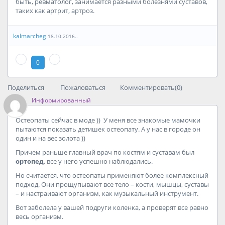
быть, ревматолог, занимается разными болезнями суставов,
таких как артрит, артроз.
kalmarcheg
18.10.2016..
0
Поделиться
Пожаловаться
Комментировать(0)
Информированный
Остеопаты сейчас в моде )) У меня все знакомые мамочки
пытаются показать детишек остеопату. А у нас в городе он
один и на вес золота ))
Причем раньше главный врач по костям и суставам был
ортопед
, все у него успешно наблюдались.
Но считается, что остеопаты применяют более комплексный
подход. Они прощупывают все тело – кости, мышцы, суставы
– и настраивают организм, как музыкальный инструмент.
Вот заболела у вашей подруги коленка, а проверят все равно
весь организм.