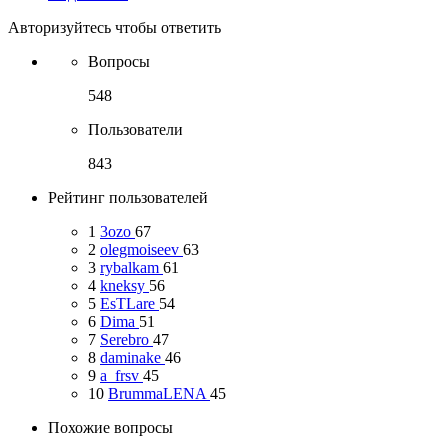
Авторизуйтесь чтобы ответить
Вопросы
548
Пользователи
843
Рейтинг пользователей
1
3ozo
67
2
olegmoiseev
63
3
rybalkam
61
4
kneksy
56
5
EsTLare
54
6
Dima
51
7
Serebro
47
8
daminake
46
9
a_frsv
45
10
BrummaLENA
45
Похожие вопросы