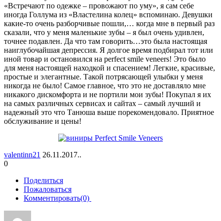
«Встречают по одежке – провожают по уму», я сам себе
иногда Голлума из «Властелина колец» вспоминаю. Девушки
какие-то очень разборчивые пошли,… когда мне в первый раз
сказали, что у меня маленькие зубы – я был очень удивлен,
точнее подавлен. Да что там говорить…это была настоящая
наиглубочайшая депрессия. Я долгое время подбирал тот или
иной товар и остановился на perfect smile veneers! Это было
для меня настоящей находкой и спасением! Легкие, красивые,
простые и элегантные. Такой потрясающей улыбки у меня
никогда не было! Самое главное, что это не доставляло мне
никакого дискомфорта и не портили мои зубы! Покупал я их
на самых различных сервисах и сайтах – самый лучший и
надежный это что Танюша выше порекомендовало. Приятное
обслуживание и цены!
valentinn21
26.11.2017..
0
Поделиться
Пожаловаться
Комментировать(0)