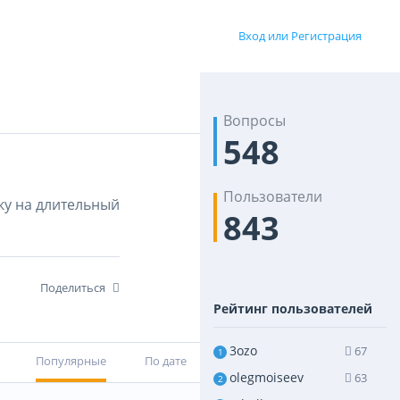
Вход или Регистрация
Вопросы
548
Пользователи
ку на длительный
843
Поделиться
Рейтинг пользователей
3ozo
67
1
Популярные
По дате
olegmoiseev
63
2