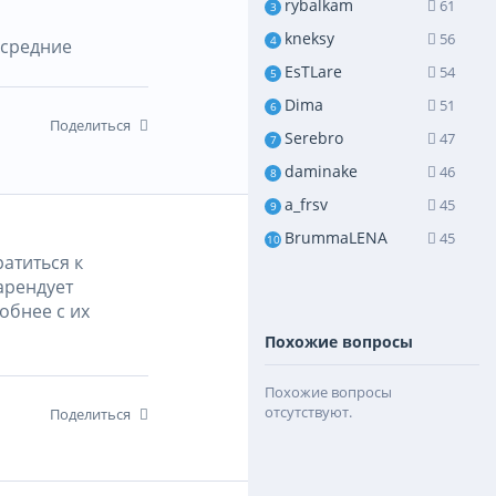
rybalkam
61
3
kneksy
56
4
 средние
EsTLare
54
5
Dima
51
6
Поделиться
Serebro
47
7
daminake
46
8
a_frsv
45
9
BrummaLENA
45
10
ратиться к
арендует
обнее с их
Похожие вопросы
Похожие вопросы
отсутствуют.
Поделиться