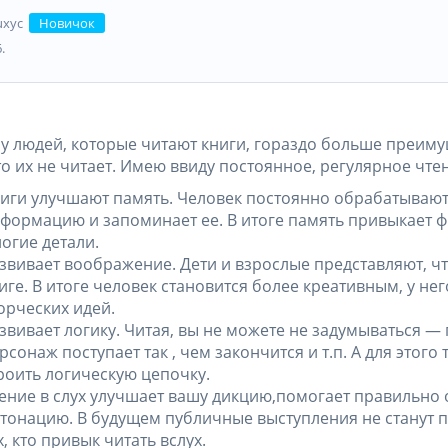
xyc
Новичок
.
 у людей, которые читают книги, гораздо больше преим
то их не читает. Имею ввиду постоянное, регулярное чте
иги улучшают память. Человек постоянно обрабатываю
формацию и запоминает ее. В итоге память привыкает 
огие детали.
звивает воображение. Дети и взрослые представляют, ч
иге. В итоге человек становится более креативным, у не
орческих идей.
звивает логику. Читая, вы не можете не задумываться —
рсонаж поступает так , чем закончится и т.п. А для этого 
роить логическую цепочку.
ение в слух улучшает вашу дикцию,помогает правильно
тонацию. В будущем публичные выступления не станут 
х, кто привык читать вслух.