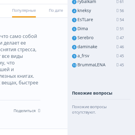
rybalkam
61
3
Популярные
По дате
kneksy
56
4
EsTLare
54
5
Dima
51
6
ечто само собой
Serebro
47
7
и делает ее
daminake
46
8
снятия стресса,
т все виды
a_frsv
45
9
у, что
BrummaLENA
45
10
ошей и
лезных книгах.
 вещах, быстрее
Похожие вопросы
Похожие вопросы
Поделиться
отсутствуют.