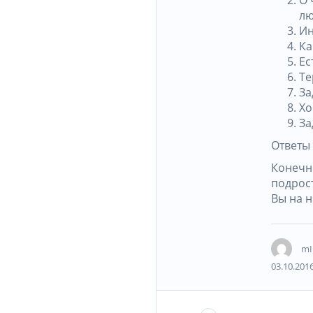
л
Ин
Ка
Ес
Те
За
Хо
За
Ответы 
Конечно
подрос
Вы на н
mI
03.10.2016