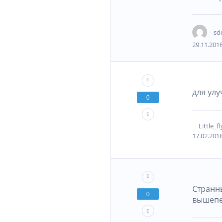
sd
29.11.2016
для ул
0
Little_fl
17.02.2018
Странны
0
вышепе