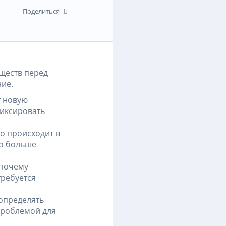
Поделиться
уществ перед
ние.
т новую
фиксировать
то происходит в
го больше
 почему
требуется
 определять
проблемой для