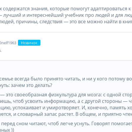
х содержатся знания, которые помогут адаптироваться 
— лучший и интереснейший учебник про людей и для лю
людей, причины, следствия — это все можно найти в книг
nelf1963
Новичок
.
 семье всегда было принято читать, и ни у кого потому в
уть: зачем это делать?
— это своеобразная физкультура для мозга: с одной стор
аешь, чтоб усвоить информацию, а с другой стороны — ч
цию, успокаивает и умиротворяет. И, конечно, память 
ется, и словарный запас растет. В общем, и приятно чте
перед сном читают, чтоб легче уснуть. Говорят помогае
ных ))