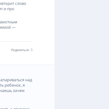
овторит слово
ит и про
грамотным
блемой —
Поделиться
запариваться над
ть ребенок, я
знаешь зачем
орить с другими