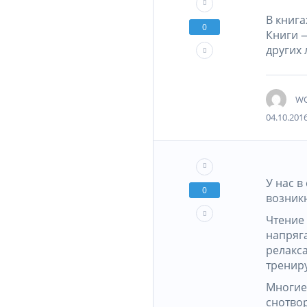
В книга
0
Книги 
других 
WO
04.10.2016
У нас в
0
возникн
Чтение 
напряг
релакса
трениру
Многие 
снотвор