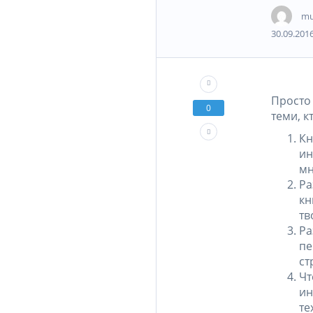
mu
30.09.2016
Просто
0
теми, к
Кн
ин
мн
Ра
кн
тв
Ра
пе
ст
Чт
ин
те