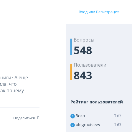
Вход или Регистрация
Вопросы
548
Пользователи
843
книги? А еще
ила, что
 так почему
Рейтинг пользователей
3ozo
67
1
Поделиться
olegmoiseev
63
2