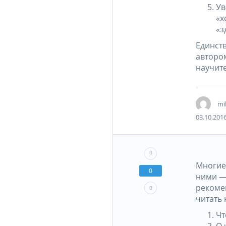
Ув
«х
«з
Единст
автором
научите
mi
03.10.2016
Многие
0
ними — 
рекоме
читать 
Чт
О 