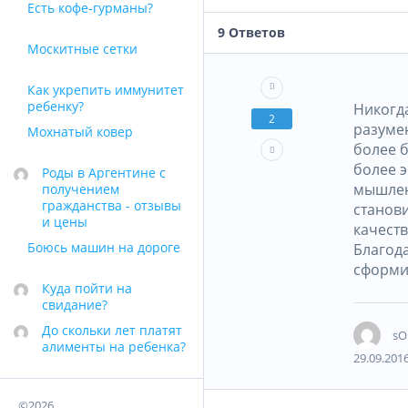
Есть кофе-гурманы?
9
Ответов
Москитные сетки
Как укрепить иммунитет
ребенку?
Никогда
2
разуме
Мохнатый ковер
более 
более э
Роды в Аргентине с
мышлени
получением
гражданства - отзывы
станови
и цены
качеств
Боюсь машин на дороге
Благод
сформи
Куда пойти на
свидание?
До скольки лет платят
sO
алименты на ребенка?
29.09.2016
©2026