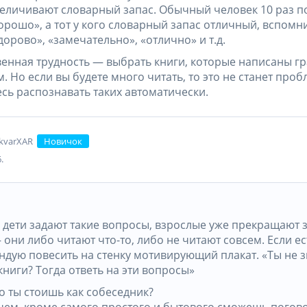
еличивают словарный запас. Обычный человек 10 раз п
орошо», а тот у кого словарный запас отличный, вспомн
дорово», «замечательно», «отлично» и т.д.
венная трудность — выбрать книги, которые написаны 
. Но если вы будете много читать, то это не станет про
сь распознавать таких автоматически.
kvarXAR
Новичок
.
 дети задают такие вопросы, взрослые уже прекращают 
они либо читают что-то, либо не читают совсем. Если ес
ндую повесить на стенку мотивирующий плакат. «Ты не 
книги? Тогда ответь на эти вопросы»
о ты стоишь как собеседник?
чем, кроме самого простого и бытового сможешь погов