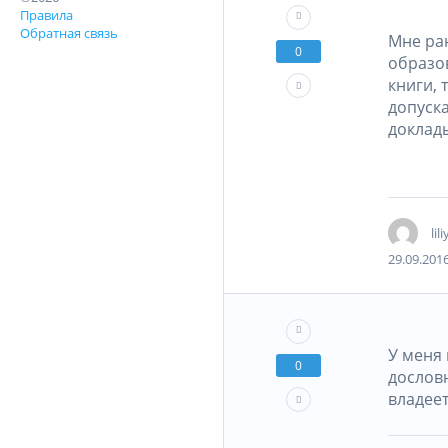
Правила
Обратная связь
Мне ра
0
образо
книги, 
допуск
доклад
li
29.09.2016
У меня
0
дослов
владеет