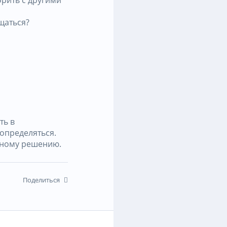
щаться?
ть в
определяться.
льному решению.
Поделиться