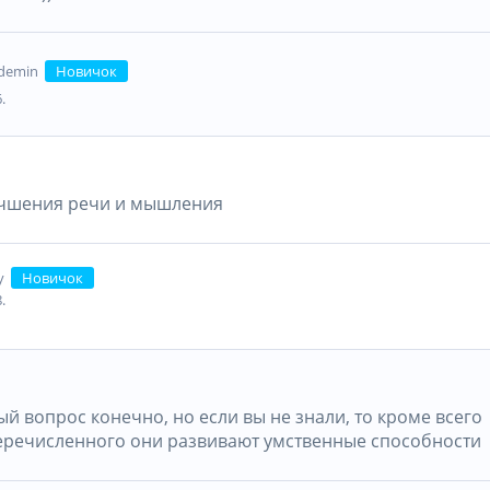
demin
Новичок
.
учшения речи и мышления
Новичок
y
.
й вопрос конечно, но если вы не знали, то кроме всего
речисленного они развивают умственные способности