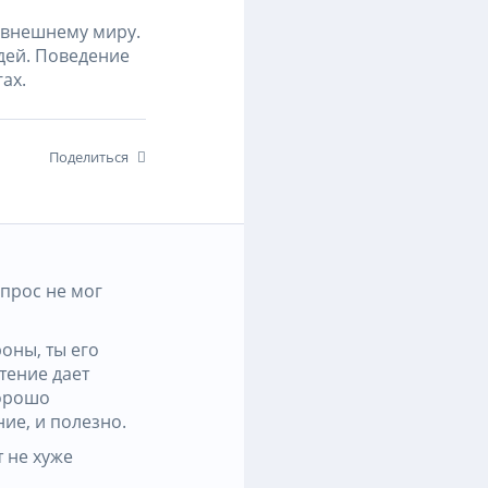
к внешнему миру.
дей. Поведение
ах.
Поделиться
опрос не мог
оны, ты его
тение дает
хорошо
ние, и полезно.
т не хуже