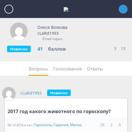
Олеся Волкова
cLaRd1993
Email скрыт.
41
баллов
3
13
Новичок
Вопросы
Голосования
Ответы
cLaRd1993
Новичок
2017 год какого животного по гороскопу?
Гороскопы, Гадания, Магия.
2K
2
0
06.12.2016 в кат.